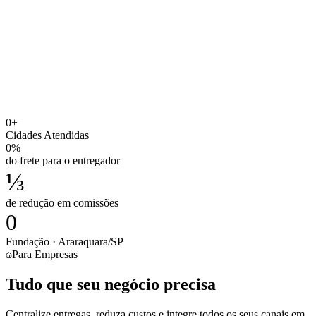
0
+
Cidades Atendidas
0
%
do frete para o entregador
⅓
de redução em comissões
0
Fundação · Araraquara/SP
Para Empresas
Tudo que seu negócio precisa
Centralize entregas, reduza custos e integre todos os seus canais em