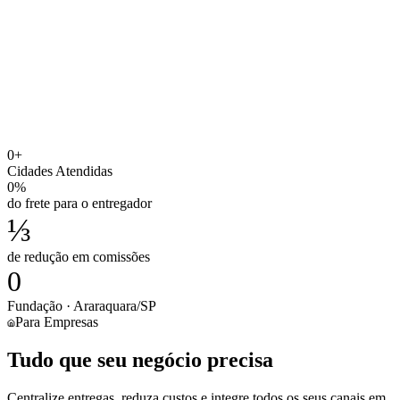
0
+
Cidades Atendidas
0
%
do frete para o entregador
⅓
de redução em comissões
0
Fundação · Araraquara/SP
Para Empresas
Tudo que seu negócio precisa
Centralize entregas, reduza custos e integre todos os seus canais em